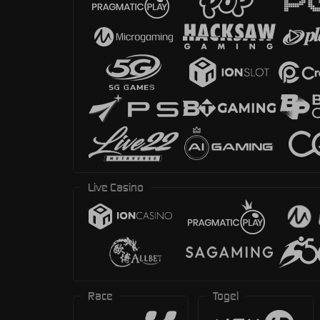
Live Casino
Race
Togel