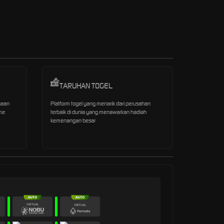
TARUHAN TOGEL
haan
Platform togel yang menarik dari perusahan
ame
terbaik di dunia yang menawarkan hadiah
kemenangan besar