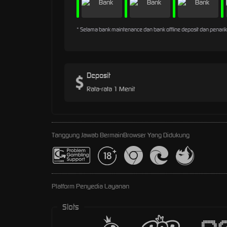
* Selama bank maintenance dan bank offline deposit dan penarik
Deposit
Rata-rata 1 Menit
Tanggung Jawab Bermain
Browser Yang Didukung
Platform Penyedia Layanan
Slots