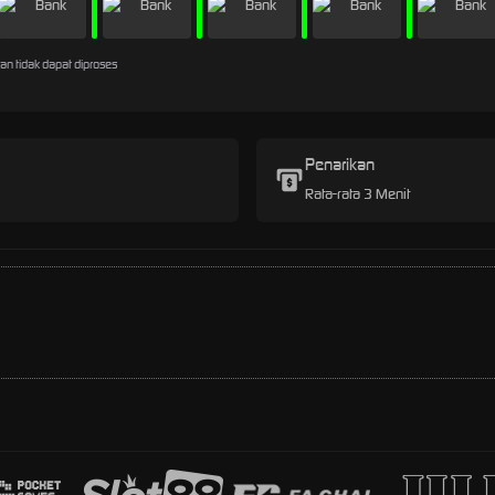
an tidak dapat diproses
Penarikan
Rata-rata 3 Menit