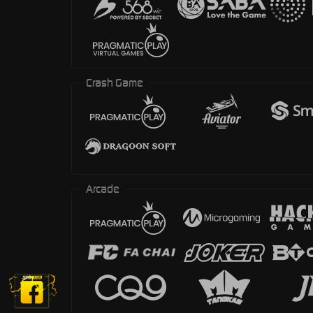
Crash Game
Arcade