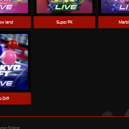
ow land
Super PK
Marbl
 Drift
ame Online