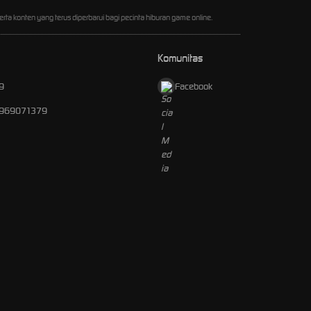
a konten yang terus diperbarui bagi pecinta hiburan game online.
Komunitas
9
Facebook
969071379